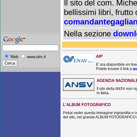
Il sito del com. Mich
bellissimi libri, frutt
comandantegagliani
Nella sezione
downl
AIP
Web
www.ulm.it
E' ora disponibile on line
Potete trovare il link a
qu
AGENZIA NAZIONALE
Il sito della ANSV non ri
in Italia.
L'ALBUM FOTOGRAFICO
Potrai veder questa immagine ingrandita e con e
del sito, nel grande ALBUM FOTOGRAFICO di