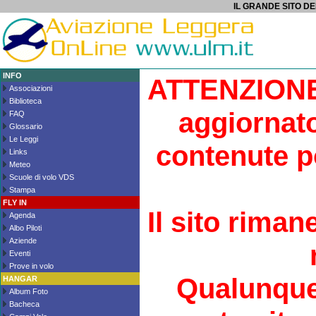
IL GRANDE SITO DE
INFO
ATTENZIONE 
Associazioni
Biblioteca
aggiornato
FAQ
Glossario
Le Leggi
contenute p
Links
Meteo
Scuole di volo VDS
Stampa
FLY IN
Il sito riman
Agenda
Albo Piloti
Aziende
Eventi
Prove in volo
Qualunque
HANGAR
Album Foto
Bacheca