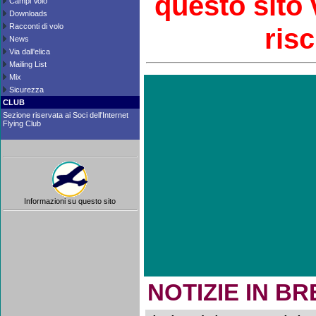
questo sito 
Campi Volo
Downloads
Racconti di volo
risc
News
Via dall'elica
Mailing List
Mix
Sicurezza
CLUB
Sezione riservata ai Soci dell'Internet
Flying Club
Informazioni su questo sito
NOTIZIE IN B