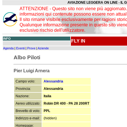
AVIAZIONE LEGGERA ON LINE - IL 
ATTENZIONE - Questo sito non viene più aggiornato. 
informazioni qui contenute possono essere non attuali
Il sito rimane visibile esclusivamente per ragioni stori
Qualunque informazione presente in questo sito viene 
esclusivo rischio dell'utilizzatore.
INFO
FLY IN
Agenda
|
Eventi
|
Prove
|
Aziende
Albo Piloti
Pier Luigi Arnera
Campo volo:
Alessandria
Provincia:
Alessandria
Nazione:
Italia
Aereo utilizzato:
Robin DR 400 - PA 28 200RT
Brevetto di volo:
PPL
Indirizzo e-mail:
(hidden)
Homepage: