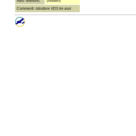
Altro Telefono:
(hidden)
Commenti:
istruttore VDS tre assi