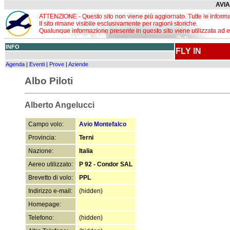
AVIA
ATTENZIONE - Questo sito non viene più aggiornato. Tutte le informa
Il sito rimane visibile esclusivamente per ragioni storiche.
Qualunque informazione presente in questo sito viene utilizzata ad esc
INFO
FLY IN
Agenda
|
Eventi
|
Prove
|
Aziende
Albo Piloti
Alberto Angelucci
Campo volo:
Avio Montefalco
Provincia:
Terni
Nazione:
Italia
Aereo utilizzato:
P 92 - Condor SAL
Brevetto di volo:
PPL
Indirizzo e-mail:
(hidden)
Homepage:
Telefono:
(hidden)