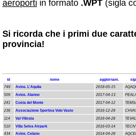
aeroporti
in formato
.WPT
(sigla c
Si ricorda che i primi due caratte
provincia!
id
nome
aggiornam.
sig
749
Avios. L'Aquila
2018-05-15
AQAQ
509
Avios. Alanno
2017-04-13
PEAL
241
Costa del Monte
2017-04-12
TEMS
236
Associazione Sportiva Volo Vasto
2016-12-29
CHVA
114
Val Vibrata
2016-04-28
TEVA
510
Villa Selva Airpark
2016-03-14
TECIV
434
Avios. Celano
2014-04-28
AQCE