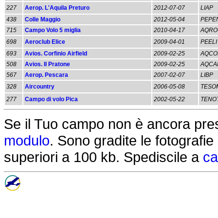
227
Aerop. L'Aquila Preturo
2012-07-07
LIAP
438
Colle Maggio
2012-05-04
PEPE
715
Campo Volo 5 miglia
2010-04-17
AQRO
698
Aeroclub Elice
2009-04-01
PEELI
693
Avios. Corfinio Airfield
2009-02-25
AQCO
508
Avios. Il Pratone
2009-02-25
AQCA
567
Aerop. Pescara
2007-02-07
LIBP
328
Aircountry
2006-05-08
TESO
277
Campo di volo Pica
2002-05-22
TENO
Se il Tuo campo non è ancora pres
modulo
. Sono gradite le fotografi
superiori a 100 kb. Spediscile a
ca