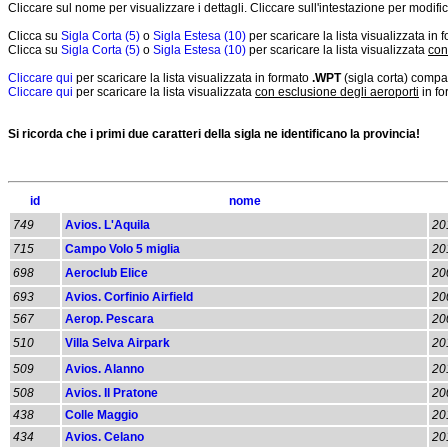
Cliccare sul nome per visualizzare i dettagli. Cliccare sull'intestazione per modifi
Clicca su
Sigla Corta (5)
o
Sigla Estesa (10)
per scaricare la lista visualizzata in
Clicca su
Sigla Corta (5)
o
Sigla Estesa (10)
per scaricare la lista visualizzata
con
Cliccare qui
per scaricare la lista visualizzata in formato
.WPT
(sigla corta) compa
Cliccare qui
per scaricare la lista visualizzata
con esclusione degli aeroporti
in f
Si ricorda che i primi due caratteri della sigla ne identificano la provincia!
id
nome
749
Avios. L'Aquila
20
715
Campo Volo 5 miglia
20
698
Aeroclub Elice
20
693
Avios. Corfinio Airfield
20
567
Aerop. Pescara
20
510
Villa Selva Airpark
20
509
Avios. Alanno
20
508
Avios. Il Pratone
20
438
Colle Maggio
20
434
Avios. Celano
20