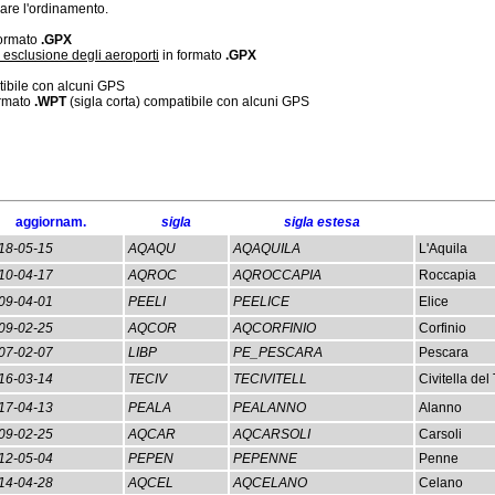
care l'ordinamento.
 formato
.GPX
 esclusione degli aeroporti
in formato
.GPX
tibile con alcuni GPS
ormato
.WPT
(sigla corta) compatibile con alcuni GPS
aggiornam.
sigla
sigla estesa
18-05-15
AQAQU
AQAQUILA
L'Aquila
10-04-17
AQROC
AQROCCAPIA
Roccapia
09-04-01
PEELI
PEELICE
Elice
09-02-25
AQCOR
AQCORFINIO
Corfinio
07-02-07
LIBP
PE_PESCARA
Pescara
16-03-14
TECIV
TECIVITELL
Civitella del
17-04-13
PEALA
PEALANNO
Alanno
09-02-25
AQCAR
AQCARSOLI
Carsoli
12-05-04
PEPEN
PEPENNE
Penne
14-04-28
AQCEL
AQCELANO
Celano