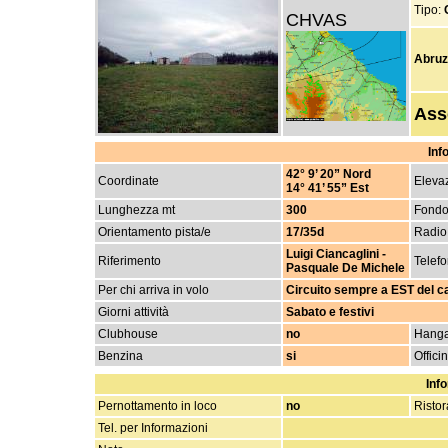
Tipo:
CHVAS
Abruzz
Ass
Inf
42° 9’ 20” Nord
Coordinate
Elevaz
14° 41’ 55” Est
Lunghezza mt
300
Fond
Orientamento pista/e
17/35d
Radio
Luigi Ciancaglini -
Riferimento
Telef
Pasquale De Michele
Per chi arriva in volo
Circuito sempre a EST del c
Giorni attività
Sabato e festivi
Clubhouse
no
Hanga
Benzina
si
Offici
Info
Pernottamento in loco
no
Ristor
Tel. per Informazioni