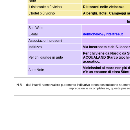
Note
Il ristorante più vicino
Ristoranti nelle vicinanze
L'hotel più vicino
Alberghi. Hotel, Campeggi n
I
Sito Web
E-mail
demichele5@interfree.it
Associazioni presenti
Indirizzo
Via Incoronata c.da S. leona
Per chi viene da Nord o da S
Per chi giunge in auto
ACQUALAND (Parco giochi e 
acquatico.
Vicinissimi al mare non più d
Altre Note
c'è un costone di circa 50mt
N.B.: I dati inseriti hanno valore puramente indicativo e non costituiscono stumen
imprecisioni o incompletezze, queste posso