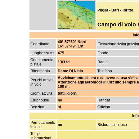
Puglia - Bari - Toritto
Campo di volo
Inf
40° 57’ 50” Nord
Coordinate
Elevazione ft/slm (mt/slm
16° 37’ 49” Est
Lunghezza mt
475
Fondo
Orientamento
13/31d
Radio
pista/e
Riferimento
Dante Di Nisio
Telefono
Avvicinamento da est o da ovest causa vicinanz
Per chi arriva
Attenzione agli aeromodelli. Circuito sempre 
in volo
100 m.
Giorni attività
tutti i giorni
Clubhouse
no
Hangar
Benzina
si
Officina
Info
Pernottamento
no
Ristorante in loco
in loco
Tel. per
Informazioni