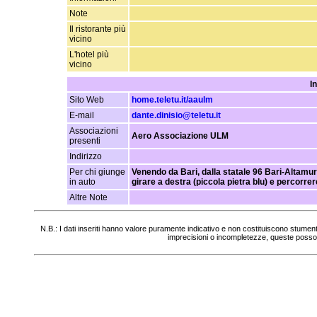
Note
Il ristorante più
vicino
L'hotel più
vicino
I
Sito Web
home.teletu.it/aaulm
E-mail
dante.dinisio@teletu.it
Associazioni
Aero Associazione ULM
presenti
Indirizzo
Per chi giunge
Venendo da Bari, dalla statale 96 Bari-Altamur
in auto
girare a destra (piccola pietra blu) e percorrer
Altre Note
N.B.: I dati inseriti hanno valore puramente indicativo e non costituiscono stumen
imprecisioni o incompletezze, queste posso