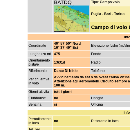
BATDQ
Tipo:
Campo volo
Puglia - Bari - Toritto
Campo di volo
Inf
40° 57’ 50” Nord
Coordinate
Elevazione ft/slm (mt/slm
16° 37’ 49” Est
Lunghezza mt
475
Fondo
Orientamento
13/31d
Radio
pista/e
Riferimento
Dante Di Nisio
Telefono
Avvicinamento da est o da ovest causa vicinanz
Per chi arriva
Attenzione agli aeromodelli. Circuito sempre 
in volo
100 m.
Giorni attività
tutti i giorni
Clubhouse
no
Hangar
Benzina
si
Officina
Info
Pernottamento
no
Ristorante in loco
in loco
Tel. per