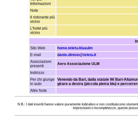
Informazioni
Note
Il ristorante più
vicino
L'hotel più
vicino
I
Sito Web
home.teletu.it/aaulm
E-mail
dante.dinisio@teletu.it
Associazioni
Aero Associazione ULM
presenti
Indirizzo
Per chi giunge
Venendo da Bari, dalla statale 96 Bari-Altamur
in auto
girare a destra (piccola pietra blu) e percorrer
Altre Note
N.B.: I dati inseriti hanno valore puramente indicativo e non costituiscono stumen
imprecisioni o incompletezze, queste posso