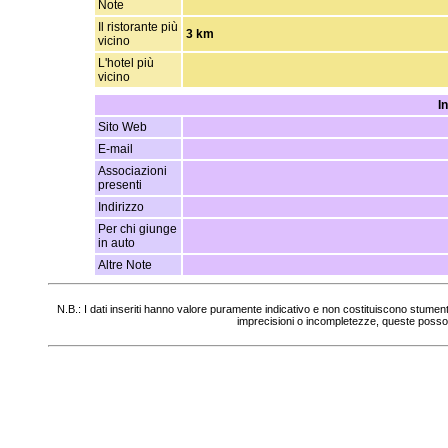
Note
Il ristorante più
3 km
vicino
L'hotel più
vicino
I
Sito Web
E-mail
Associazioni
presenti
Indirizzo
Per chi giunge
in auto
Altre Note
N.B.: I dati inseriti hanno valore puramente indicativo e non costituiscono stumen
imprecisioni o incompletezze, queste posso