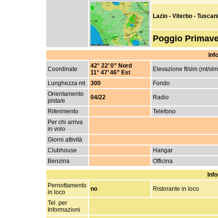
Lazio - Viterbo - Tuscan
Poggio Primave
Inf
42° 22’ 0” Nord
Coordinate
Elevazione ft/slm (mt/slm
11° 47’ 46” Est
Lunghezza mt
300
Fondo
Orientamento
04/22
Radio
pista/e
Riferimento
Telefono
Per chi arriva
in volo
Giorni attività
Clubhouse
Hangar
Benzina
Officina
Info
Pernottamento
no
Ristorante in loco
in loco
Tel. per
Informazioni