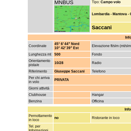
MNBUS
Tipo:
Campo volo
Lombardia - Mantova - C
Saccani
Inf
45° 6’ 44” Nord
Coordinate
Elevazione ft/slm (mt/slm
10° 42’ 39” Est
Lunghezza mt
500
Fondo
Orientamento
10/28
Radio
pista/e
Riferimento
Giuseppe Saccani
Telefono
Per chi arriva
PRIVATA
in volo
Giorni attività
Clubhouse
Hangar
Benzina
Officina
Info
Pernottamento
no
Ristorante in loco
in loco
Tel. per
Informazioni