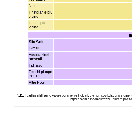
Note
Il ristorante più
vicino
L'hotel più
vicino
I
Sito Web
E-mail
Associazioni
presenti
Indirizzo
Per chi giunge
in auto
Altre Note
N.B.: I dati inseriti hanno valore puramente indicativo e non costituiscono stumen
imprecisioni o incompletezze, queste posso