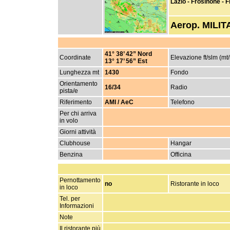
Lazio - Frosinone - 
Aerop. MILIT
41° 38’ 42” Nord
Coordinate
Elevazione ft/slm (mt
13° 17’ 56” Est
Lunghezza mt
1430
Fondo
Orientamento
16/34
Radio
pista/e
Riferimento
AMI / AeC
Telefono
Per chi arriva
in volo
Giorni attività
Clubhouse
Hangar
Benzina
Officina
Pernottamento
no
Ristorante in loco
in loco
Tel. per
Informazioni
Note
Il ristorante più