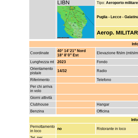
LIBN
Tipo:
Aeroporto militare
Puglia - Lecce - Galatin
Aerop. MILITAR
Inf
40° 14’ 21” Nord
Coordinate
Elevazione ft/slm (mt/slm
18° 8’ 0” Est
Lunghezza mt
2023
Fondo
Orientamento
14/32
Radio
pista/e
Riferimento
Telefono
Per chi arriva
in volo
Giorni attività
Clubhouse
Hangar
Benzina
Officina
Info
Pernottamento
no
Ristorante in loco
in loco
Tel. per