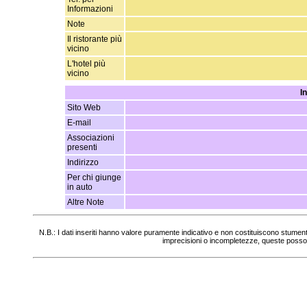
Informazioni
Note
Il ristorante più
vicino
L'hotel più
vicino
I
Sito Web
E-mail
Associazioni
presenti
Indirizzo
Per chi giunge
in auto
Altre Note
N.B.: I dati inseriti hanno valore puramente indicativo e non costituiscono stumen
imprecisioni o incompletezze, queste posso