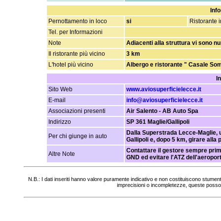
Info
Pernottamento in loco
si
Ristorante i
Tel. per Informazioni
Note
Adiacenti alla struttura vi sono 
Il ristorante più vicino
3 km
L'hotel più vicino
Albergo e ristorante " Casale So
I
Sito Web
www.aviosuperficielecce.it
E-mail
info@aviosuperficielecce.it
Associazioni presenti
Air Salento - AB Auto Spa
Indirizzo
SP 361 Maglie/Gallipoli
Dalla Superstrada Lecce-Maglie, us
Per chi giunge in auto
Gallipoli e, dopo 5 km, girare alla
Contattare il gestore sempre prim
Altre Note
GND ed evitare l'ATZ dell'aeroport
N.B.: I dati inseriti hanno valore puramente indicativo e non costituiscono stumen
imprecisioni o incompletezze, queste posso