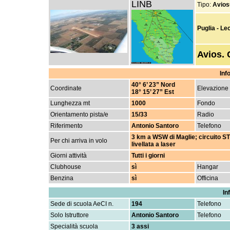
LINB
Tipo:
Avios
Puglia - Le
Avios. 
Inf
40° 6’ 23” Nord
Coordinate
Elevazione f
18° 15’ 27” Est
Lunghezza mt
1000
Fondo
Orientamento pista/e
15/33
Radio
Riferimento
Antonio Santoro
Telefono
3 km a WSW di Maglie; circuito ST
Per chi arriva in volo
livellata a laser
Giorni attività
Tutti i giorni
Clubhouse
sì
Hangar
Benzina
sì
Officina
In
Sede di scuola AeCI n.
194
Telefono
Solo Istruttore
Antonio Santoro
Telefono
Specialità scuola
3 assi