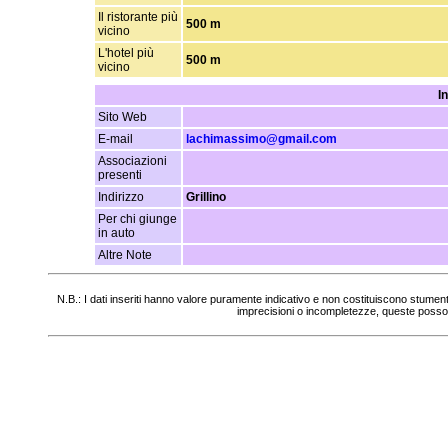
Il ristorante più
500 m
vicino
L'hotel più
500 m
vicino
I
Sito Web
E-mail
lachimassimo@gmail.com
Associazioni
presenti
Indirizzo
Grillino
Per chi giunge
in auto
Altre Note
N.B.: I dati inseriti hanno valore puramente indicativo e non costituiscono stumen
imprecisioni o incompletezze, queste posso