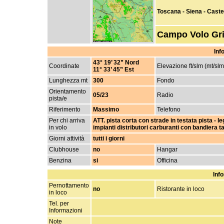
Toscana - Siena - Cast
Campo Volo Gri
Inf
43° 19’ 32” Nord
Coordinate
Elevazione ft/slm (mt/slm
11° 33’ 45” Est
Lunghezza mt
300
Fondo
Orientamento
05/23
Radio
pista/e
Riferimento
Massimo
Telefono
Per chi arriva
ATT. pista corta con strade in testata pista - l
in volo
impianti distributori carburanti con bandiera t
Giorni attività
tutti i giorni
Clubhouse
no
Hangar
Benzina
si
Officina
Info
Pernottamento
no
Ristorante in loco
in loco
Tel. per
Informazioni
Note