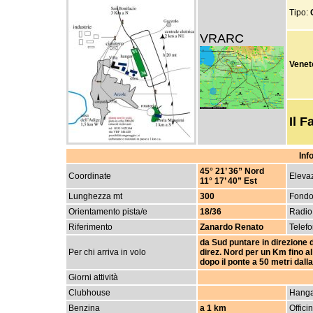
Tipo:
VRARC
Veneto
Il 
Inf
45° 21’ 36” Nord
Coordinate
Elevaz
11° 17’ 40” Est
Lunghezza mt
300
Fond
Orientamento pista/e
18/36
Radio
Riferimento
Zanardo Renato
Telef
da Sud puntare in direzione 
Per chi arriva in volo
direz. Nord per un Km fino al 
dopo il ponte a 50 metri dalla
Giorni attività
Clubhouse
Hanga
Benzina
a 1 km
Offici