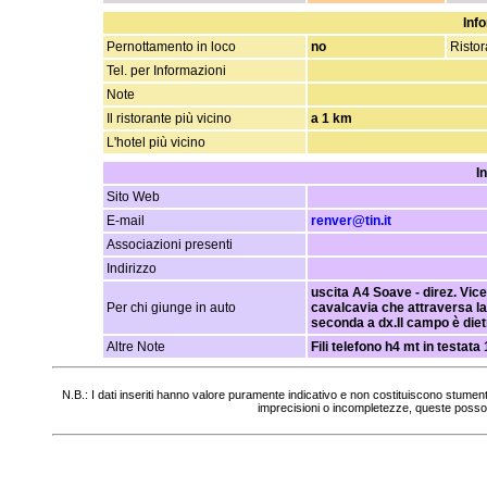
Info
Pernottamento in loco
no
Ristor
Tel. per Informazioni
Note
Il ristorante più vicino
a 1 km
L'hotel più vicino
I
Sito Web
E-mail
renver@tin.it
Associazioni presenti
Indirizzo
uscita A4 Soave - direz. Vice
Per chi giunge in auto
cavalcavia che attraversa la
seconda a dx.Il campo è diet
Altre Note
Fili telefono h4 mt in testata
N.B.: I dati inseriti hanno valore puramente indicativo e non costituiscono stumen
imprecisioni o incompletezze, queste posso